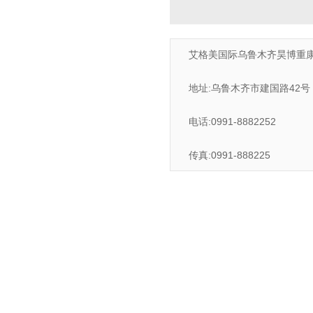
艾格美国际乌鲁木齐昊博重
地址:乌鲁木齐市建国路42号
电话:0991-8882252
传真:0991-888225