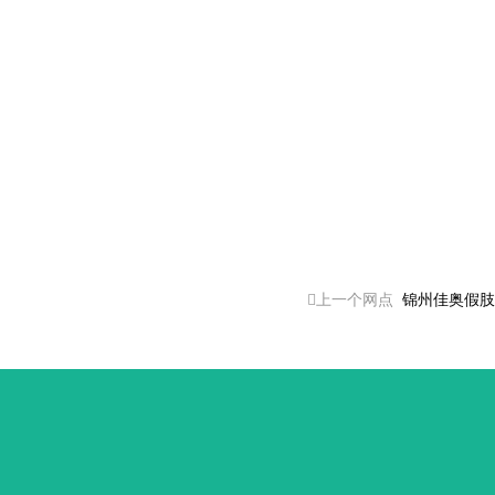
上一个网点
锦州佳奥假