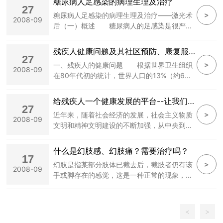
糖尿病人足感染的病理生理及治疗
领导及其亲朋好友的共同任务。常用方法如
信息发布
27
>
糖尿病人足感染的病理生理及治疗——激光术
下： (1)尽早开始截肢者的心理康复工作：
2008-09
后（一）概述 糖尿病人的足感染是很严重
这包括对截肢者心理状况(思想、情绪)的了
的问题，临床上糖尿病的发病率高，进行足部
在线招聘
解，要了解截肢者面对的残疾现实有哪些合理
的激光手术治疗，不论是表皮或皮下以及肌
的想法，有哪些不合理的想法；通过仔细分析
残疾人健康问题及其社区预防、康复服务
腱、骨骼上的手术，虽然采取严密而细致的无
27
和鼓励引导他们能看到希望和前途，能改
管理
>
一、残疾人的健康问题 根据世界卫生组织
菌准备及手术，但在术后的相对较长的康复时
请你留言
2008-09
在80年代初的统计，世界人口的13%（约6亿
期内，与非糖尿病人相比足部手术的感染比较
人）属于精神上和肉体上的残疾人，其中1/3是
高，二者比例为6∶1，即糖尿病足部手术后高约
少年儿童，大约有4亿残疾人生活在发展中国
联系皇冠彩票网址
6倍，对糖尿病足部手术治疗者，必须于术前
给残疾人一个健康发展的平台--让我们都
家。我国1987年全国残疾人抽样调查结果表
27
中后的各个时间内严密操作观察，认真处理
来关注对残疾人的教育
>
近年来，随着社会经济的发展，社会主义物质
明，各类残疾人总数约有5164万人，其中听力
2008-09
文明和精神文明建设的不断加强，从中央到地
残疾1770万人，智力残疾1017万人，肢体残疾
方，全社会扶残助残的氛围不断浓厚。在全社
755万人，视力残疾755万人，精神残疾194万
会以及各级党委政府、残联的领导和工作人员
人，综合残疾673万人。近年来，残疾人的生
什么是幻肢感、幻肢痛？需要治疗吗？
共同努力及残疾人自身的努力下，残疾人事业
17
活状况和
>
幻肢是指某部分肢体已截去后，截肢者仍有该
蒸蒸日上。尤其是今年七月份，《浙江省按比
2008-09
手或脚存在的感觉，这是一种正常的现象，这
例安排残疾人就业办法》（浙江省政府155号
种感觉可以长期存在。只要这种幻肢感觉没有
令）的颁布与实施，使我省残疾人事业又步入
不舒服和疼痛就不必介意，也不需要治
了一个新的发展阶段。 但是，作为一名残
疗。 幻肢痛是指截肢者在截肢后不但存在
疾人事业的工作者，在工作之余，常常会接
<
>
幻肢痛，而且有时突然感觉已截去的手或脚的