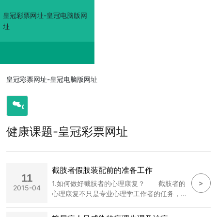
皇冠彩票网址-皇冠电脑版网
址
皇冠彩票网址-皇冠电
皇冠彩票网址-皇冠电脑版网址
脑版网址
健康课题-皇冠彩票网址
走进佳奥
皇冠电脑版网
截肢者假肢装配前的准备工作
11
>
1.如何做好截肢者的心理康复？ 截肢者的
2015-04
心理康复不只是专业心理学工作者的任务，而
址的产品展示
应当是医生、护士、假肢技师、物理治疗师、
作业治疗师、社会工作者、截肢者本人、单位