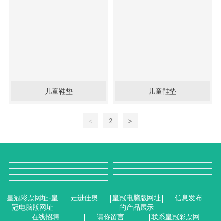
儿童鞋垫
儿童鞋垫
<
2
>
皇冠彩票网址-皇
走进佳奥
皇冠电脑版网址
信息发布
冠电脑版网址
的产品展示
在线招聘
请你留言
联系皇冠彩票网