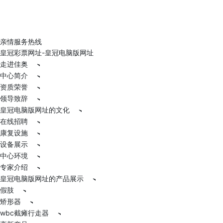
亲情服务热线
皇冠彩票网址-皇冠电脑版网址
走进佳奥
中心简介
资质荣誉
领导致辞
皇冠电脑版网址的文化
在线招聘
康复设施
设备展示
中心环境
专家介绍
皇冠电脑版网址的产品展示
假肢
矫形器
wbc截瘫行走器