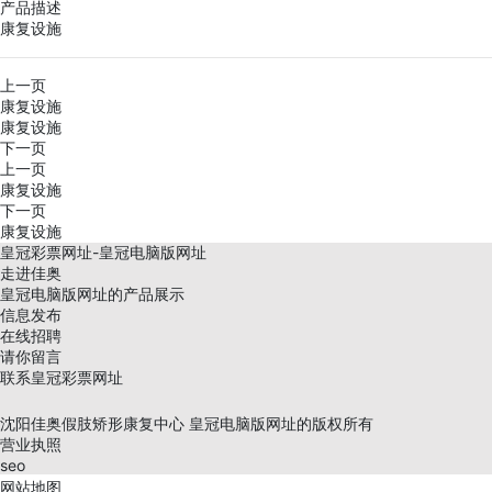
产品描述
康复设施
上一页
康复设施
康复设施
下一页
上一页
康复设施
下一页
康复设施
皇冠彩票网址-皇冠电脑版网址
走进佳奥
皇冠电脑版网址的产品展示
信息发布
在线招聘
请你留言
联系皇冠彩票网址
沈阳佳奥假肢矫形康复中心 皇冠电脑版网址的版权所有
营业执照
seo
网站地图