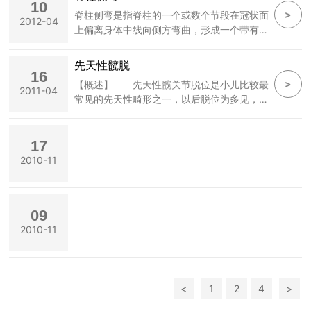
领导及其亲朋好友的共同任务。常用方法如
10
请你留言
>
脊柱侧弯是指脊柱的一个或数个节段在冠状面
下： (1)尽早开始截肢者的心理康复工作：
2012-04
上偏离身体中线向侧方弯曲，形成一个带有弧
这包括对截肢者心理状况(思想、情绪)的了
度的脊柱畸形，通常还伴有脊柱的旋转和矢状
解，要了解截肢者面对的残疾现实有哪些合理
联系皇冠彩票网址
面上后突或前突的增加或减少，同时还有肋骨
的想法，有哪些不合理的想法；通过仔细分析
先天性髋脱
左右高低不等平、骨盆的旋转倾斜畸形和椎旁
16
和鼓励引导他们能看到希望和前途，能改
>
【概述】 先天性髋关节脱位是小儿比较最
的韧带和肌肉的异常，它是一种症状或x线体
2011-04
常见的先天性畸形之一，以后脱位为多见，出
征，可由多种疾病引起。脊柱侧凸通常发生于
生时即已存在，病变累及髋臼、肌骨头、关节
颈椎、胸椎或胸部与腰部之间的脊椎，也可以
囊、韧带和附近的肌肉，导致关节松弛，半脱
单独发生于腰背部。侧弯的出现在脊柱一侧，
位或脱位。有时可合併有其它畸形，如先天性
17
呈"c"型；或在双侧出现，呈"s"型。它
斜颈、脑积水、脑脊膜膨出，其它关节先天性
2010-11
脱位或挛缩等。【诊断】 主要依靠体征和x
线检查和测量。新生儿的检查亦注意下列的各
点： （一）外观与皮纹 多发性畸形伴有
09
髋脱位时，检查者往往发现大腿与小腿的比
2010-11
<
1
2
4
>