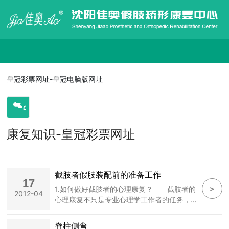
皇冠彩票网址-皇冠电脑版网址
皇冠彩票网址-皇冠电脑版网址
走进佳奥
康复知识-皇冠彩票网址
皇冠电脑版网址的产品展示
信息发布
截肢者假肢装配前的准备工作
17
>
1.如何做好截肢者的心理康复？ 截肢者的
2012-04
心理康复不只是专业心理学工作者的任务，而
在线招聘
应当是医生、护士、假肢技师、物理治疗师、
作业治疗师、社会工作者、截肢者本人、单位
脊柱侧弯