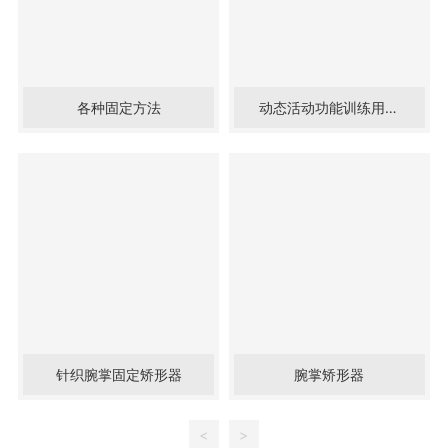
在线招聘
请你留言
各种固定方法
动态活动功能训练用矫
形器
联系我们
针织腕掌固定矫形器
腕掌矫形器
<
>