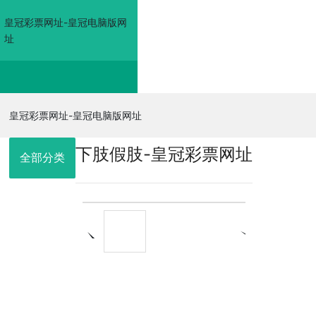
皇冠彩票网址-皇冠电脑版网
址
皇冠彩票网址-皇冠电
皇冠彩票网址-皇冠电脑版网址
下肢假肢-皇冠彩票网址
脑版网址
全部分类
走进佳奥
皇冠电脑版网
址的产品展示