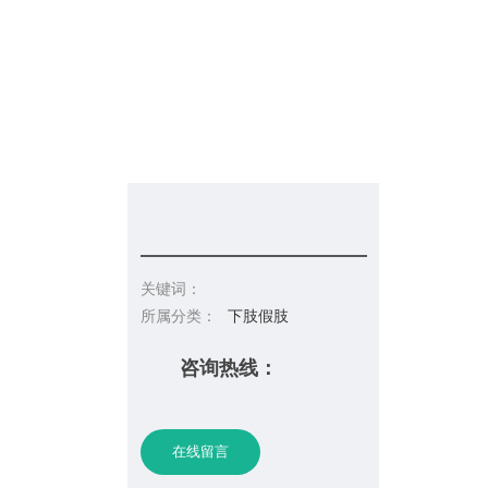
信息发布
在线招聘
请你留言
联系皇冠彩票网址
关键词：
所属分类：
下肢假肢
咨询热线：
在线留言