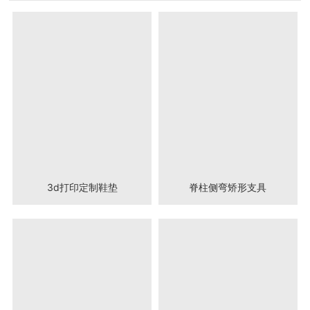
3d打印定制鞋垫
脊柱侧弯矫形支具