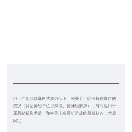
请你留言
联系皇冠彩票网址
用于伸腕肌群麻痹式肌力低下、腕关节不能保持伸展位的
情况（臂丛神经下位型麻痹、挠神经麻痹），有时也用于
屈肌腱断裂术后，和挠骨末端骨折造成的肌腱粘连，术后
固定。