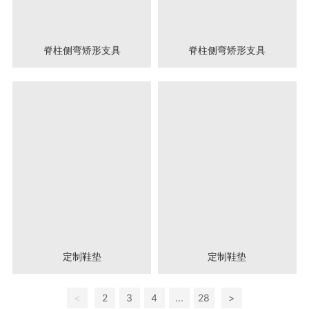
脊柱侧弯矫形支具
脊柱侧弯矫形支具
定制鞋垫
定制鞋垫
<
2
3
4
...
28
>