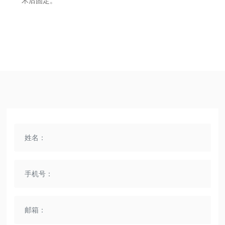
术后固定。