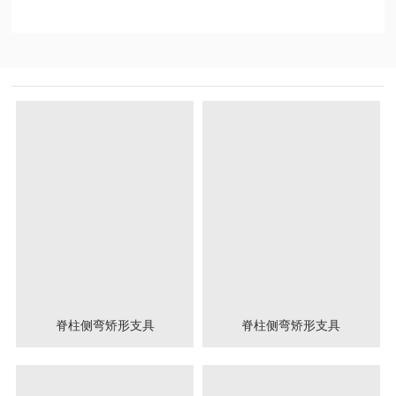
脊柱侧弯矫形支具
脊柱侧弯矫形支具