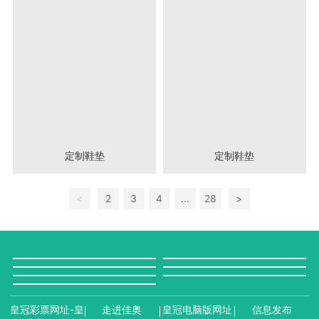
定制鞋垫
定制鞋垫
<
2
3
4
...
28
>
皇冠彩票网址-皇
走进佳奥
皇冠电脑版网址
信息发布