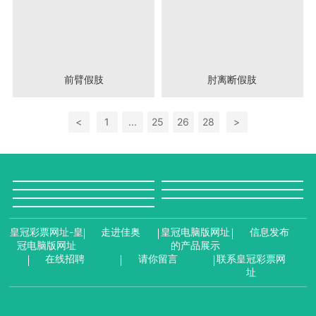
前臂假肢
肘离断假肢
<
1
...
25
26
28
>
皇冠彩票网址-皇
走进佳奥
皇冠电脑版网址
信息发布
冠电脑版网址
的产品展示
在线招聘
请你留言
联系皇冠彩票网
址