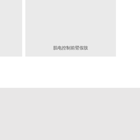
肌电控制前臂假肢