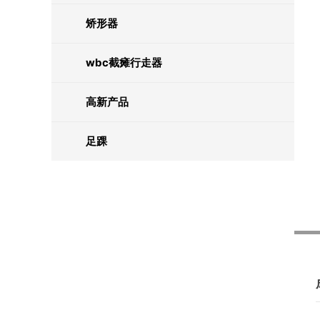
矫形器
wbc截瘫行走器
高新产品
足踝