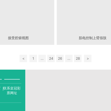
接受腔俯视图
肌电控制上臂假肢
<
1
...
24
26
...
28
>
言
联系皇冠彩
票网址