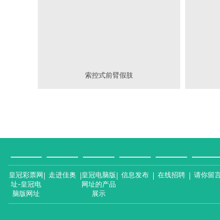
索控式前臂假肢
皇冠彩票网
走进佳奥
皇冠电脑版
信息发布
在线招聘
请你留
址-皇冠电
网址的产品
脑版网址
展示