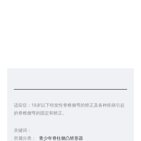
请你留言
联系皇冠彩票网址
适应症：19岁以下特发性脊椎侧弯的矫正及各种疾病引起
的脊椎侧弯的固定和矫正。
关键词：
所属分类：
青少年脊柱侧凸矫形器