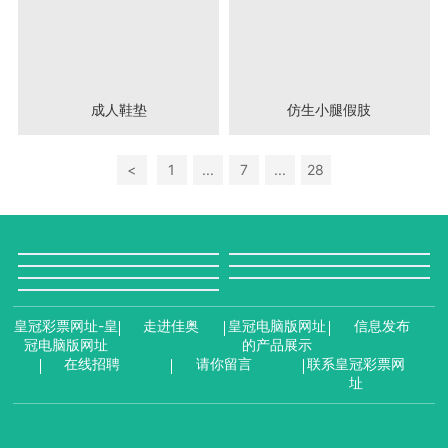
成人鞋垫
仿生小腿假肢
<
1
...
7
...
28
皇冠彩票网址-皇
走进佳奥
皇冠电脑版网址
信息发布
冠电脑版网址
的产品展示
在线招聘
请你留言
联系皇冠彩票网
址