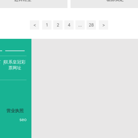
<
1
2
4
...
28
>
言
联系皇冠彩
票网址
营业执照
seo