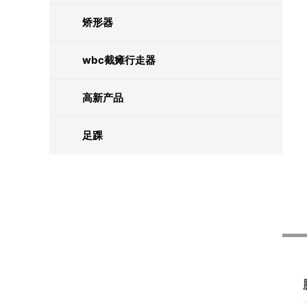
矫形器
wbc截瘫行走器
高新产品
足踝