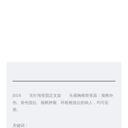
请你留言
联系皇冠彩票网址
j004 无针颅骨固定支架 头颈胸椎矫形器：颈椎外
伤、骨伤脱位、颈椎肿瘤、环枢椎脱位的病人，均可应
用。
关键词：