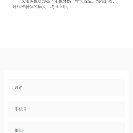
头颈胸椎矫形器：颈椎外伤、骨伤脱位、颈椎肿瘤、
环枢椎脱位的病人，均可应用。