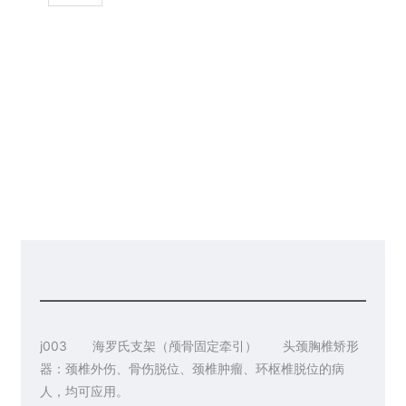
请你留言
联系皇冠彩票网址
j003 海罗氏支架（颅骨固定牵引） 头颈胸椎矫形
器：颈椎外伤、骨伤脱位、颈椎肿瘤、环枢椎脱位的病
人，均可应用。