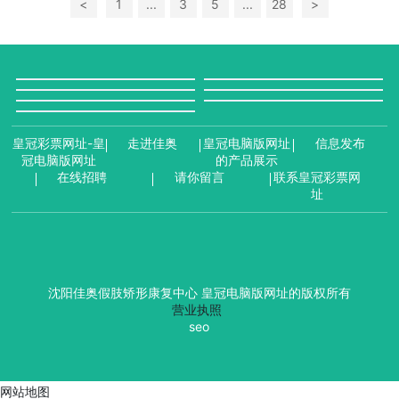
<
1
...
3
5
...
28
>
皇冠彩票网址-皇
走进佳奥
皇冠电脑版网址
信息发布
冠电脑版网址
的产品展示
在线招聘
请你留言
联系皇冠彩票网
址
沈阳佳奥假肢矫形康复中心 皇冠电脑版网址的版权所有
营业执照
seo
网站地图