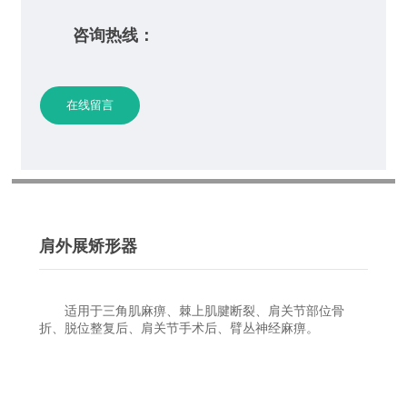
咨询热线：
在线留言
肩外展矫形器
适用于三角肌麻痹、棘上肌腱断裂、肩关节部位骨
折、脱位整复后、肩关节手术后、臂丛神经麻痹。