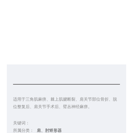
请你留言
联系皇冠彩票网址
适用于三角肌麻痹、棘上肌腱断裂、肩关节部位骨折、脱
位整复后、肩关节手术后、臂丛神经麻痹。
关键词：
所属分类：
肩、肘矫形器