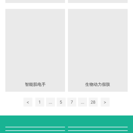
智能肌电手
生物动力假肢
<
1
...
5
7
...
28
>