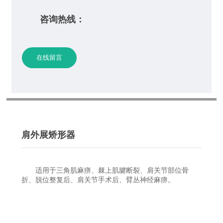
咨询热线：
在线留言
肩外展矫形器
适用于三角肌麻痹、棘上肌腱断裂、肩关节部位骨
折、脱位整复后、肩关节手术后、臂丛神经麻痹。