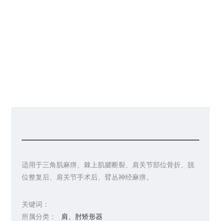
请你留言
联系皇冠彩票网址
适用于三角肌麻痹、棘上肌腱断裂、肩关节部位骨折、脱
位整复后、肩关节手术后、臂丛神经麻痹。
关键词：
所属分类：
肩、肘矫形器