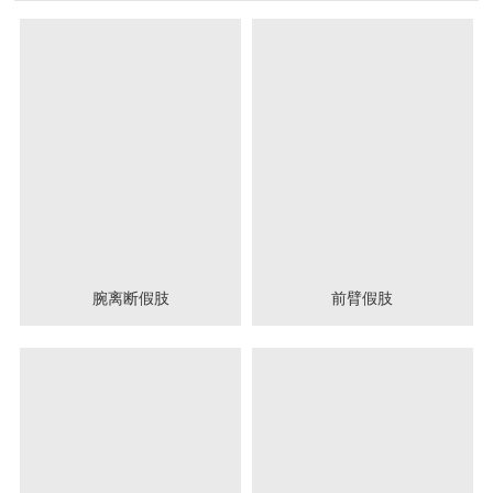
腕离断假肢
前臂假肢