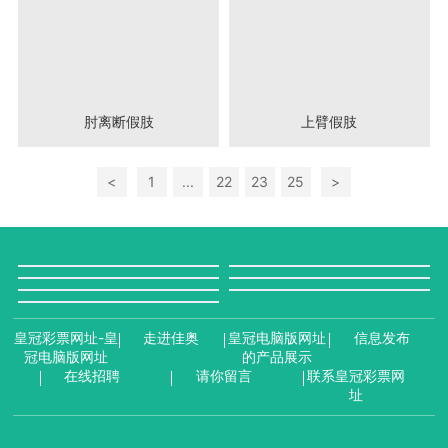
肘离断假肢
上臂假肢
<
1
...
22
23
25
>
皇冠彩票网址-皇
走进佳奥
皇冠电脑版网址
信息发布
冠电脑版网址
的产品展示
在线招聘
请你留言
联系皇冠彩票网
址