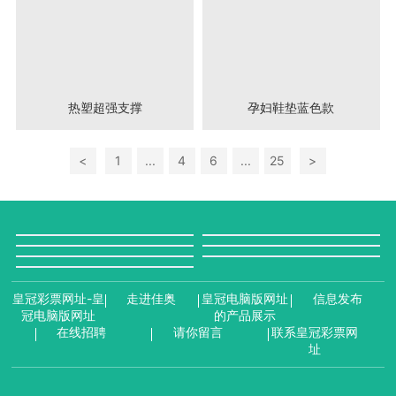
热塑超强支撑
孕妇鞋垫蓝色款
<
1
...
4
6
...
25
>
皇冠彩票网址-皇
走进佳奥
皇冠电脑版网址
信息发布
冠电脑版网址
的产品展示
在线招聘
请你留言
联系皇冠彩票网
址