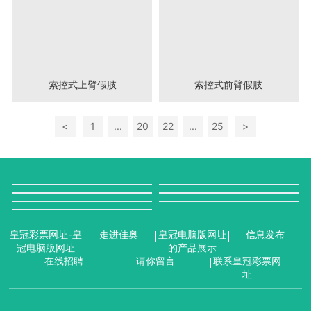
索控式上臂假肢
索控式前臂假肢
<
1
...
20
22
...
25
>
皇冠彩票网址-皇
走进佳奥
皇冠电脑版网址
信息发布
冠电脑版网址
的产品展示
在线招聘
请你留言
联系皇冠彩票网
址