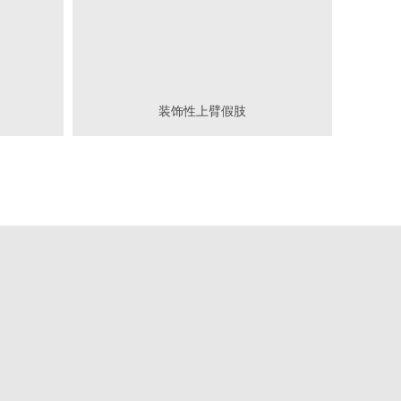
装饰性上臂假肢