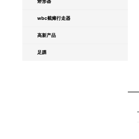
矫形器
wbc截瘫行走器
高新产品
足踝