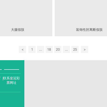
大腿假肢
装饰性肘离断假肢
<
1
...
18
20
...
25
>
言
联系皇冠彩
票网址