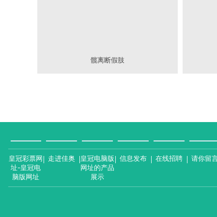
髋离断假肢
皇冠彩票网
走进佳奥
皇冠电脑版
信息发布
在线招聘
请你留
址-皇冠电
网址的产品
脑版网址
展示