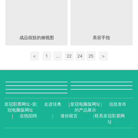
成品假肢的侧视图
美容手指
<
1
...
22
24
25
>
皇冠彩票网址-皇
走进佳奥
皇冠电脑版网址
信息发布
冠电脑版网址
的产品展示
在线招聘
请你留言
联系皇冠彩票网
址