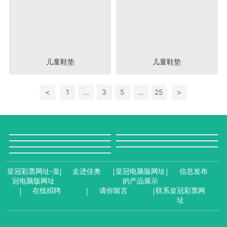
儿童鞋垫
儿童鞋垫
<
1
...
3
5
...
25
>
皇冠彩票网址-皇
走进佳奥
皇冠电脑版网址
信息发布
冠电脑版网址
的产品展示
在线招聘
请你留言
联系皇冠彩票网
址