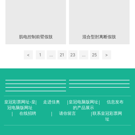
肌电控制前臂假肢
混合型肘离断假肢
<
1
...
21
23
...
25
>
皇冠彩票网址-皇
走进佳奥
皇冠电脑版网址
信息发布
冠电脑版网址
的产品展示
在线招聘
请你留言
联系皇冠彩票网
址