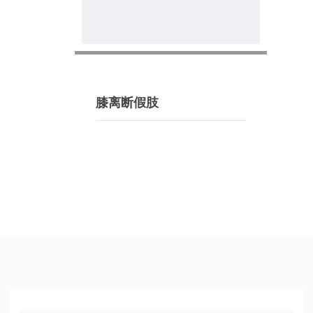
膝离断假肢