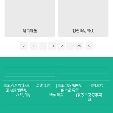
进口鞋垫
彩色曲边围领
<
1
...
10
12
...
25
>
皇冠彩票网址-皇
走进佳奥
皇冠电脑版网址
信息发布
冠电脑版网址
的产品展示
在线招聘
请你留言
联系皇冠彩票网
址