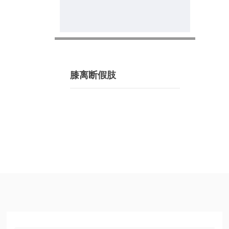
膝离断假肢