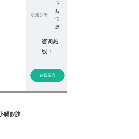
下
肢
所属分类：
假
肢
咨询热
线：
在线留言
小腿假肢