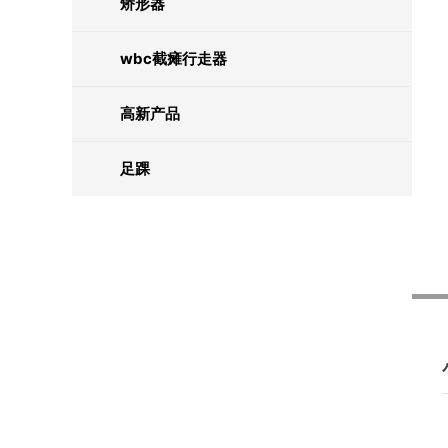
矫形器
wbc截瘫行走器
高新产品
足踝