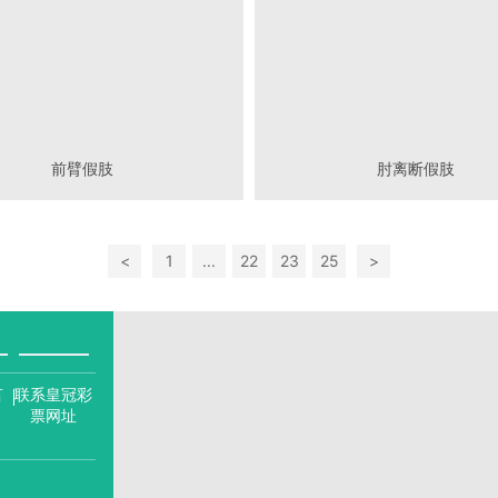
前臂假肢
肘离断假肢
<
1
...
22
23
25
>
言
联系皇冠彩
票网址