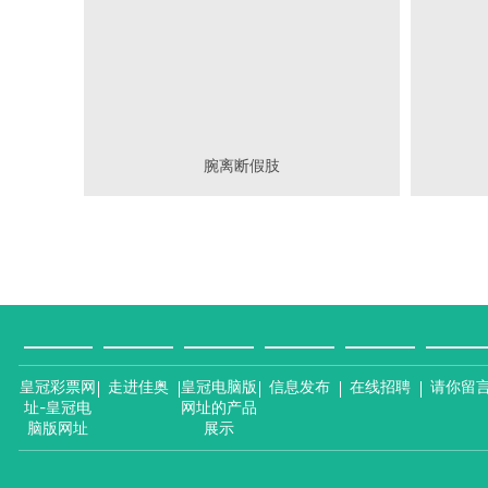
腕离断假肢
皇冠彩票网
走进佳奥
皇冠电脑版
信息发布
在线招聘
请你留
址-皇冠电
网址的产品
脑版网址
展示