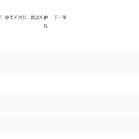
页
膝离断假肢
髋离断假
下一页
肢