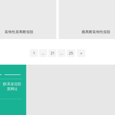
装饰性肩离断假肢
腕离断装饰性假肢
1
...
21
...
25
>
言
联系皇冠彩
票网址