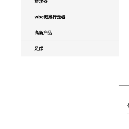
矫形器
wbc截瘫行走器
高新产品
足踝