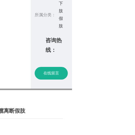
下
肢
所属分类：
假
肢
咨询热
线：
在线留言
髋离断假肢