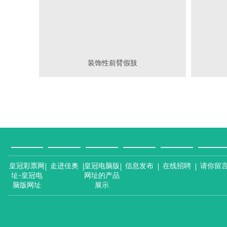
装饰性前臂假肢
皇冠彩票网
走进佳奥
皇冠电脑版
信息发布
在线招聘
请你留
址-皇冠电
网址的产品
脑版网址
展示