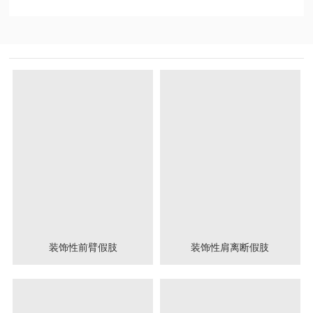
装饰性前臂假肢
装饰性肩离断假肢