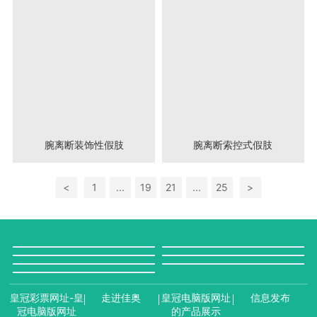
腕离断装饰性假肢
腕离断索控式假肢
<
1
...
19
21
...
25
>
皇冠彩票网址-皇
走进佳奥
皇冠电脑版网址
信息发布
冠电脑版网址
的产品展示