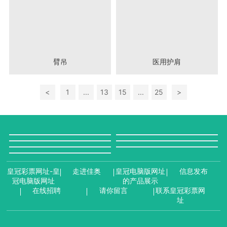
臂吊
医用护肩
<
1
...
13
15
...
25
>
皇冠彩票网址-皇
走进佳奥
皇冠电脑版网址
信息发布
冠电脑版网址
的产品展示
在线招聘
请你留言
联系皇冠彩票网
址