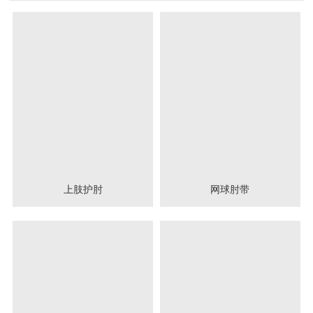
上肢护肘
网球肘带