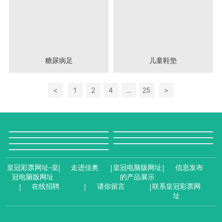
糖尿病足
儿童鞋垫
<
1
2
4
...
25
>
皇冠彩票网址-皇
走进佳奥
皇冠电脑版网址
信息发布
冠电脑版网址
的产品展示
在线招聘
请你留言
联系皇冠彩票网
址