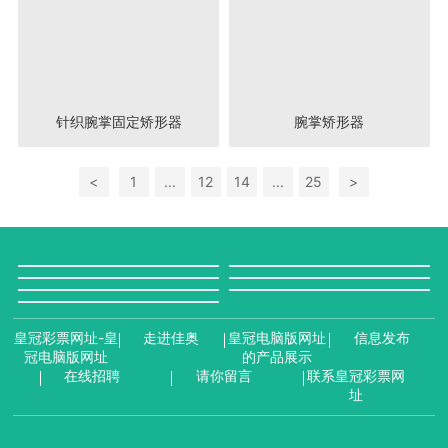
针织腕掌固定矫形器
腕掌矫形器
<
1
...
12
14
...
25
>
皇冠彩票网址-皇
走进佳奥
皇冠电脑版网址
信息发布
冠电脑版网址
的产品展示
在线招聘
请你留言
联系皇冠彩票网
址