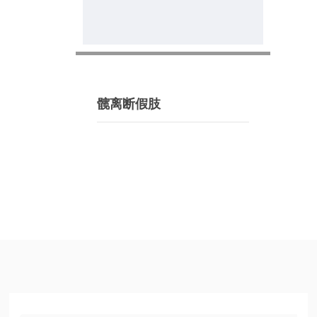
髋离断假肢